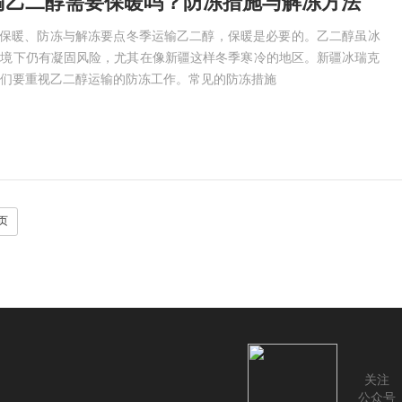
输乙二醇需要保暖吗？防冻措施与解冻方法
：保暖、防冻与解冻要点冬季运输乙二醇，保暖是必要的。乙二醇虽冰
环境下仍有凝固风险，尤其在像新疆这样冬季寒冷的地区。新疆冰瑞克
们要重视乙二醇运输的防冻工作。常见的防冻措施
页
关注
公众号