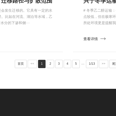
迁移路径与扩散范围​
兴宁冬季运
是会发生迁移的。它具有一定的水
# 冬季乙二醇运输
径。比如在河流、湖泊等水域，乙
点较低，但在极寒
分的下渗和侧···
所处环境更是提醒我
查看详情
首页
<<
1
2
3
4
5
1/13
>>
尾
···