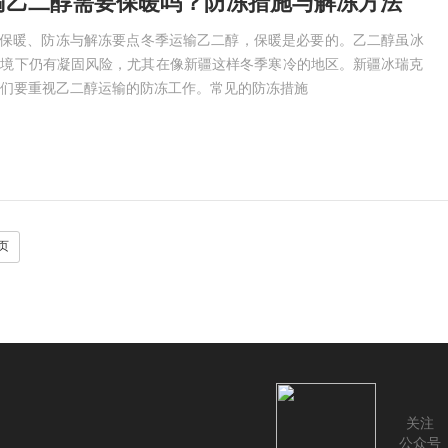
输乙二醇需要保暖吗？防冻措施与解冻方法
：保暖、防冻与解冻要点冬季运输乙二醇，保暖是必要的。乙二醇虽冰
环境下仍有凝固风险，尤其在像新疆这样冬季寒冷的地区。新疆冰瑞克
们要重视乙二醇运输的防冻工作。常见的防冻措施
页
关注
公众号