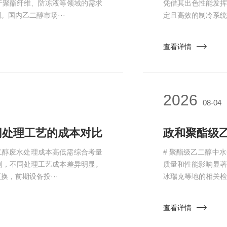
于聚酯纤维、防冻液等领域的需求
凭借其出色性能发
国内乙二醇市场···
定且高效的制冷系统
查看详情
2026
08-04
处理工艺的成本对比​
二醇废水处理成本高低需综合考量
# 聚酯级乙二醇中
例，不同处理工艺成本差异明显。
质量和性能影响显
，前期设备投···
冰瑞克等地的相关检
查看详情