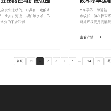
迁移路径与扩散范围​
政和冬季运
是会发生迁移的。它具有一定的水
# 冬季乙二醇运输
径。比如在河流、湖泊等水域，乙
点较低，但在极寒
分的下渗和侧···
所处环境更是提醒我
查看详情
首页
<<
1
2
3
4
5
1/13
>>
尾
···