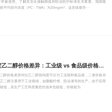
中常被使用。了解其安全接触限值和职业防护标准至关重要。我国规
均容许浓度（PC - TWA）为20mg/m³。这意味着劳···
漳平不同纯度乙二醇价格差异：工业级 vs 食品级价格对比​
乙二醇价格差异对比乙二醇按纯度可分为工业级和食品级，二者价格存
级乙二醇主要用于工业领域，如聚酯纤维、防冻液等的生产。由于应用
较低，其生产工艺和质量把控成本也较低，价格较为