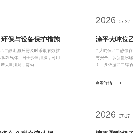
2026
07-22
？环保与设备保护措施
漳平大吨位
性乙二醇泄漏后需及时采取有效措
# 大吨位乙二醇储
入挥发气体。对于少量泄漏，可用
与安全。以新疆冰
大量泄漏，需构···
面，要依据乙二醇的
查看详情
2026
07-17