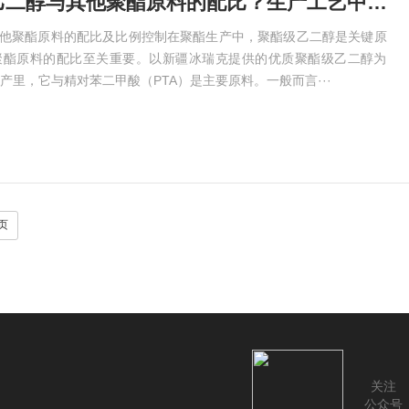
漳平聚酯级乙二醇与其他聚酯原料的配比？生产工艺中的比例控制
其他聚酯原料的配比及比例控制在聚酯生产中，聚酯级乙二醇是关键原
聚酯原料的配比至关重要。以新疆冰瑞克提供的优质聚酯级乙二醇为
产里，它与精对苯二甲酸（PTA）是主要原料。一般而言···
页
关注
公众号