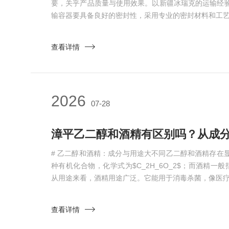
要，关乎产品质量与使用效果。以新疆冰瑞克的运输经
输容器要具备良好的密封性，采用专业的密封材料和工艺，
查看详情
2026
07-28
漳平乙二醇和酒精有区别吗？从成
# 乙二醇和酒精：成分与用途大不同乙二醇和酒精存在
种有机化合物，化学式为$C_2H_6O_2$；而酒精一般指
从用途来看，酒精用途广泛。它能用于消毒杀菌，像医疗场
查看详情