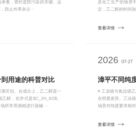
验来看，密封是防污染的关键。运
及化工生产的场景
防止外界灰尘···
定，乙二醇的时间加权平
查看详情
2026
07-27
分到用途的科普对比
显著区别。在成分上，乙二醇是一
# 工业级与食品级
乙醇，化学式是$C_2H_6O$。
在明显差异。工业
所常用酒精进行器械···
场景对纯度要求相对
查看详情