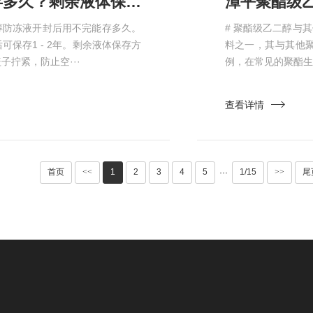
漳平乙二醇防冻液开封后用不完能存多久？剩余液体保存方法​
醇防冻液开封后用不完能存多久。
# 聚酯级乙二醇与
保存1 - 2年。剩余液体保存方
料之一，其与其他
拧紧，防止空···
例，在常见的聚酯生
查看详情
首页
<<
1
2
3
4
5
1/15
>>
尾
···