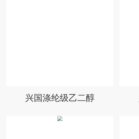
兴国涤纶级乙二醇