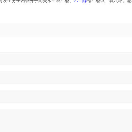
可发生分子内或分子间失水生成乙醛、
乙二醇
缩乙醛或二氧六环。能