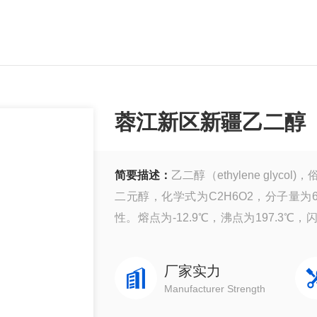
蓉江新区新疆乙二醇
简要描述：
乙二醇（ethylene gl
二元醇，化学式为C2H6O2，分子量为
性。熔点为-12.9℃，沸点为197.3℃
系物、氯代烃和石油醚，
厂家实力
Manufacturer Strength