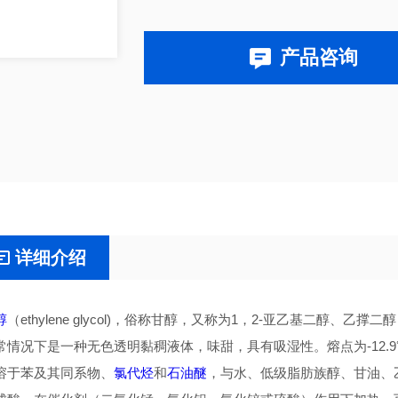
产品咨询
详细介绍
醇
（ethylene glycol)，俗称甘醇，又称为1，2-亚乙基二醇、
常情况下是一种无色透明黏稠液体，味甜，具有吸湿性。熔点为-12.9℃，沸
溶于苯及其同系物、
氯代烃
和
石油醚
，与水、低级脂肪族醇、甘油、