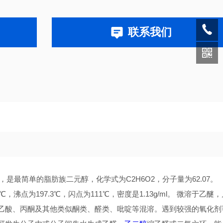
联系我们
乙撑二醇，是最简单的脂肪族二元醇，化学式为C2H6O2，分子量为62.07。
点为197.3℃，闪点为111℃，密度是1.13g/ml。 微溶于乙醚，
乙酸、丙酮及其他类似酮类、醛类、吡啶等混溶。遇到较强的氧化剂