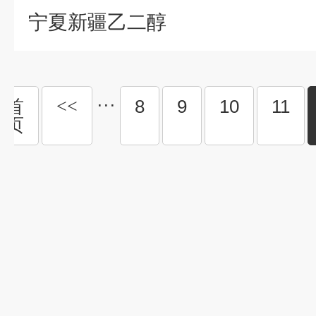
宁夏新疆乙二醇
···
首
<<
8
9
10
11
页