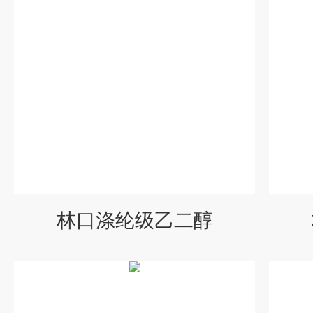
林口涤纶级乙二醇