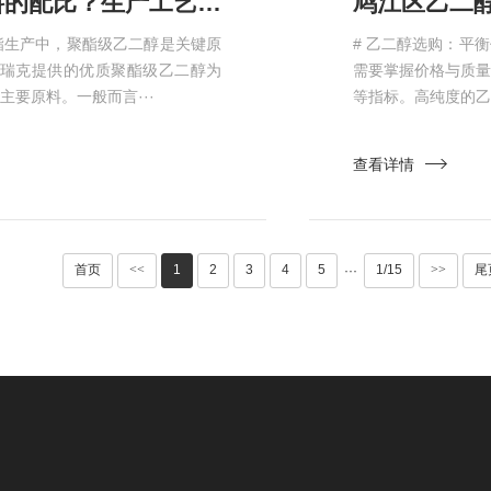
鸠江区聚酯级乙二醇与其他聚酯原料的配比？生产工艺中的比例控制
酯生产中，聚酯级乙二醇是关键原
# 乙二醇选购：平
瑞克提供的优质聚酯级乙二醇为
需要掌握价格与质
要原料。一般而言···
等指标。高纯度的乙
查看详情
首页
<<
1
2
3
4
5
1/15
>>
尾
···