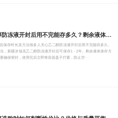
鸠江区乙二醇防冻液开封后用不完能存多久？剩余液体保存方法​
封后保存时长及方法很多人关心乙二醇防冻液开封后用不完能存多久。
当，新疆冰瑞克乙二醇防冻液开封后可保存1 - 2年。剩余液体保存方
要确保密封，使用完后立即将容器盖子拧紧，防止空···