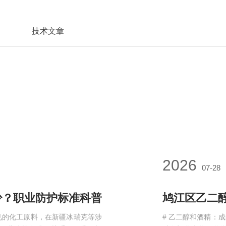
技术文章
2026
07-28
少？职业防护标准科普
鸠江区乙二
见的化工原料，在新疆冰瑞克等涉
# 乙二醇和酒精：