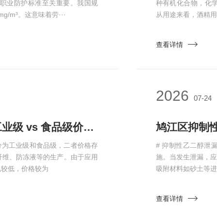
职业防护标准至关重要。我国规
种有机化合物，化学式
g/m³。这意味着劳···
从用途来看，酒精用
查看详情
2026
07-24
鸠江区不同纯度乙二醇价格差异：工业级 vs 食品级价格对比​
分为工业级和食品级，二者价格存
# 抑制性乙二醇
纤维、防冻液等的生产。由于应用
施。当发生泄漏，
也较低，价格较为
吸附材料如砂土等进
查看详情