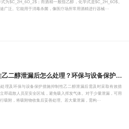
为$C_2H_6O_2$；而酒精一般指乙醇，化学式是$C_2H_6O$。
途广泛。它能用于消毒杀菌，像医疗场所常用酒精进行器械···
鸠江区抑制性乙二醇泄漏后怎么处理？环保与设备保护措施
泄漏处理及环保与设备保护措施抑制性乙二醇泄漏后需及时采取有效措
应立即疏散人员至安全区域，避免吸入挥发气体。对于少量泄漏，可用
行吸附，将吸附物收集后妥善处理。若大量泄漏，需构···