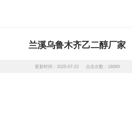
兰溪乌鲁木齐乙二醇厂家
更新时间：2025-07-22 点击次数：18089