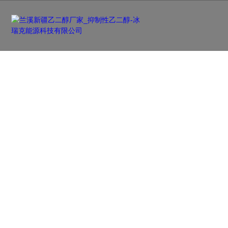
客户案例
CASE SHOW
品类齐全，您想要的产品都在这里