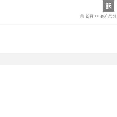
首页
>>
客户案例