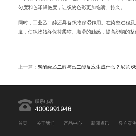
匀度和色泽鲜艳度，让织物色彩更加饱满、持久。
同时，工业乙二醇还具备织物保湿作用。在染整过程及
度，使织物始终保持柔软、顺滑的触感，提高织物的整
上一篇：
聚酯级乙二醇与己二酸反应生成什么？尼龙 6
联系电话
4000991946
首页
关于我们
产品中心
新闻资讯
客户案