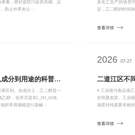
验来看，密封是防污染的关键。运
及化工生产的场景
防止外界灰尘···
定，乙二醇的时间加权平
查看详情
2026
07-27
二道江区乙二醇和酒精有区别吗？从成分到用途的科普对比
显著区别。在成分上，乙二醇是一
# 工业级与食品级
乙醇，化学式是$C_2H_6O$。
在明显差异。工业
所常用酒精进行器械···
场景对纯度要求相对
查看详情