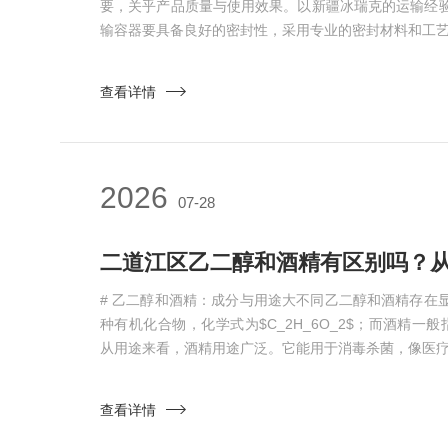
要，关乎产品质量与使用效果。以新疆冰瑞克的运输经
输容器要具备良好的密封性，采用专业的密封材料和工艺，
查看详情
2026
07-28
# 乙二醇和酒精：成分与用途大不同乙二醇和酒精存在
种有机化合物，化学式为$C_2H_6O_2$；而酒精一般指
从用途来看，酒精用途广泛。它能用于消毒杀菌，像医疗场
查看详情