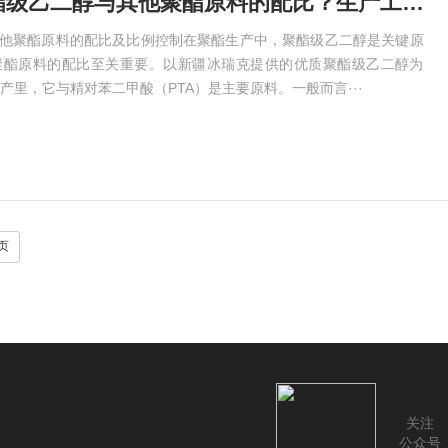
二道江区聚酯级乙二醇与其他聚酯原料的配比？生产工艺中的比例控制
其他聚酯原料的配比及比例控制在聚酯生产中，聚酯级乙二醇是关键原
聚酯原料的配比至关重要。以新疆冰瑞克提供的优质聚酯级乙二醇为
产里，它与精对苯二甲酸（PTA）是主要原料。一般而言···
页
关注
公众号