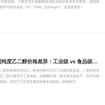
中常被使用。了解其安全接触限值和职业防护标准至关重要。我国规
均容许浓度（PC - TWA）为20mg/m³。这意味着劳···
二道江区不同纯度乙二醇价格差异：工业级 vs 食品级价格对比​
乙二醇价格差异对比乙二醇按纯度可分为工业级和食品级，二者价格存
级乙二醇主要用于工业领域，如聚酯纤维、防冻液等的生产。由于应用
较低，其生产工艺和质量把控成本也较低，价格较为