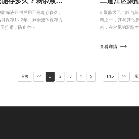
二道江区乙二醇防冻液开封后用不完能存多久？剩余液体保存方法​
醇防冻液开封后用不完能存多久。
# 聚酯级乙二醇与
保存1 - 2年。剩余液体保存方
料之一，其与其他
拧紧，防止空···
例，在常见的聚酯生
查看详情
首页
<<
1
2
3
4
5
1/15
>>
尾
···