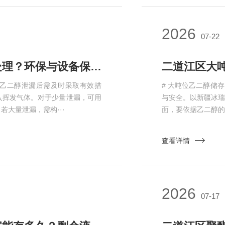
2026
07-22
二道江区抑制性乙二醇泄漏后怎么处理？环保与设备保护措施
性乙二醇泄漏后需及时采取有效措
# 大吨位乙二醇储
入挥发气体。对于少量泄漏，可用
与安全。以新疆冰
大量泄漏，需构···
面，要依据乙二醇的
查看详情
2026
07-17