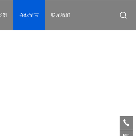
案例
在线留言
联系我们