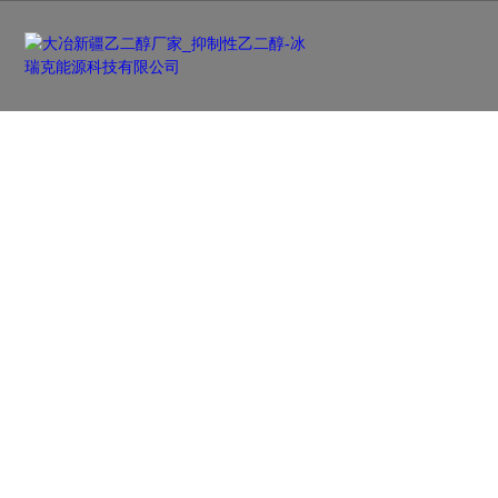
在线留言
MESSAGE
一站式整体方案服务商