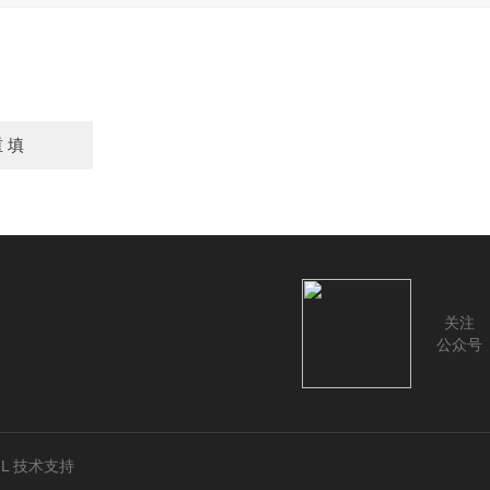
关注
公众号
L
技术支持