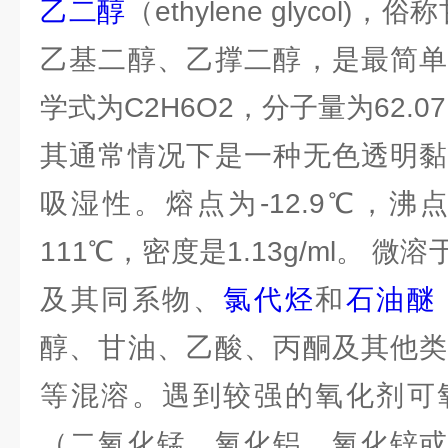
乙二醇
（ethylene glycol)
乙基二醇、乙撑二醇，是最简单
学式为C2H6O2，分子量为62.0
其通常情况下是一种无色透明黏
吸湿性。熔点为-12.9℃，沸点
111℃，密度是1.13g/ml。 
及其同系物、
氯代烃
和
石油醚
醇、甘油、乙酸、丙酮及其他类
等混溶。遇到较强的氧化剂可
（二氧化锰、氧化铝、氧化锌或