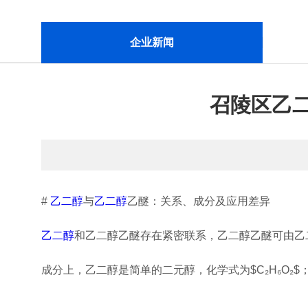
企业新闻
召陵区乙
#
乙二醇
与
乙二醇
乙醚：关系、成分及应用差异
乙二醇
和乙二醇乙醚存在紧密联系，乙二醇乙醚可由乙
成分上，乙二醇是简单的二元醇，化学式为$C₂H₆O₂$