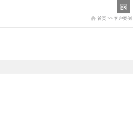
首页
>>
客户案例