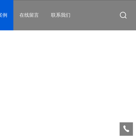
案例
在线留言
联系我们