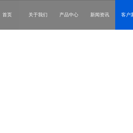
首页
关于我们
产品中心
新闻资讯
客户