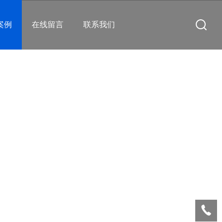
案例
在线留言
联系我们