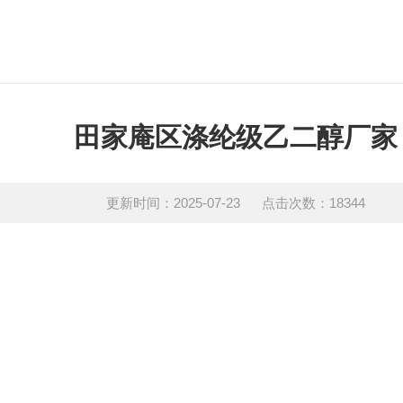
田家庵区涤纶级乙二醇厂家
更新时间：2025-07-23 点击次数：18344