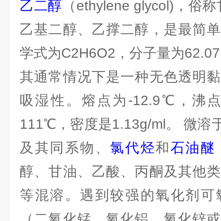
乙二醇
（ethylene glycol)
乙基二醇、乙撑二醇，是最简单
学式为C2H6O2，分子量为62.0
其通常情况下是一种无色透明黏
吸湿性。熔点为-12.9℃，沸点
111℃，密度是1.13g/ml。 
及其同系物、
氯代烃
和
石油醚
醇、甘油、乙酸、丙酮及其他类
等混溶。遇到较强的氧化剂可
（二氧化锰、氧化铝、氧化锌或