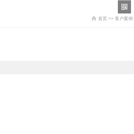
首页
>>
客户案例