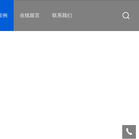
案例
在线留言
联系我们