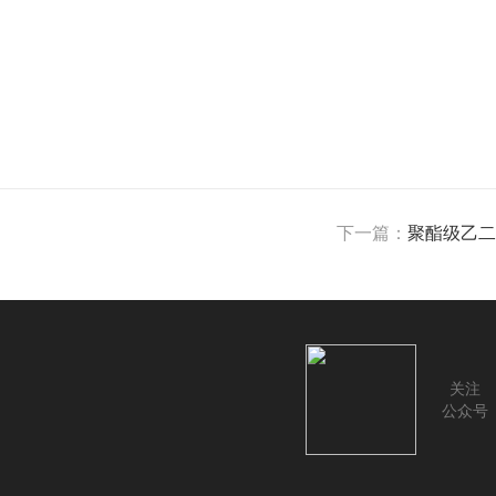
下一篇：
聚酯级乙二
关注
公众号