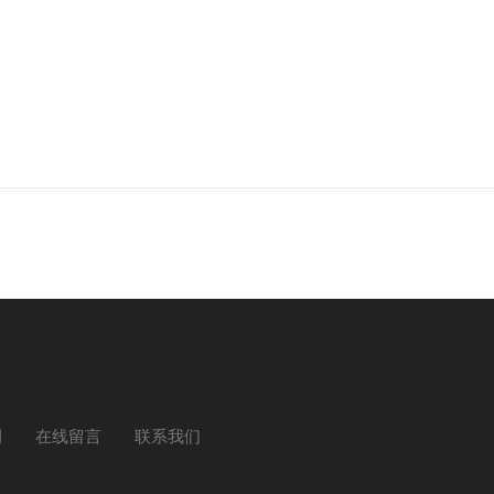
例
在线留言
联系我们