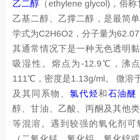
乙二醇
（ethylene glycol)
乙基二醇、乙撑二醇，是最简单
学式为C2H6O2，分子量为62.0
其通常情况下是一种无色透明黏
吸湿性。熔点为-12.9℃，沸点
111℃，密度是1.13g/ml。 
及其同系物、
氯代烃
和
石油醚
醇、甘油、乙酸、丙酮及其他类
等混溶。遇到较强的氧化剂可
（二氧化锰、氧化铝、氧化锌或