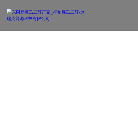
客户案例
CASE SHOW
品类齐全，您想要的产品都在这里