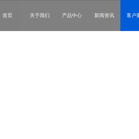
首页
关于我们
产品中心
新闻资讯
客户