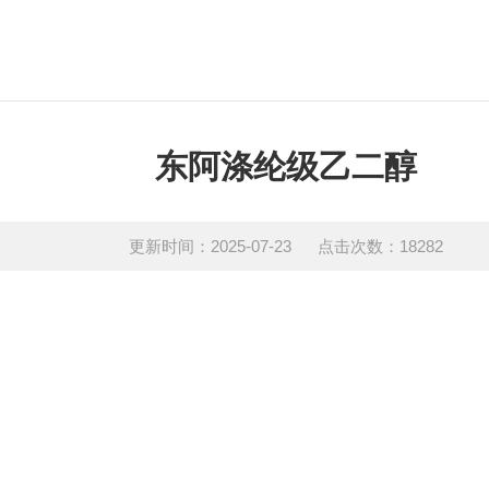
东阿涤纶级乙二醇
更新时间：2025-07-23 点击次数：18282