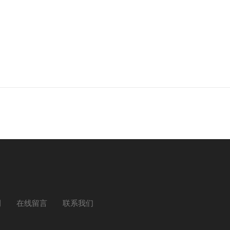
例
在线留言
联系我们