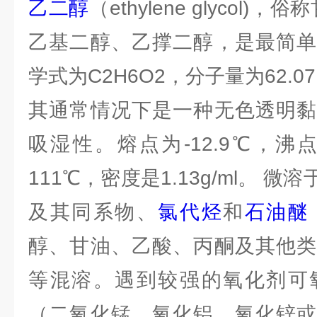
乙二醇
（ethylene glycol)
乙基二醇、乙撑二醇，是最简单
学式为C2H6O2，分子量为62.0
其通常情况下是一种无色透明黏
吸湿性。熔点为-12.9℃，沸点
111℃，密度是1.13g/ml。 
及其同系物、
氯代烃
和
石油醚
醇、甘油、乙酸、丙酮及其他类
等混溶。遇到较强的氧化剂可
（二氧化锰、氧化铝、氧化锌或